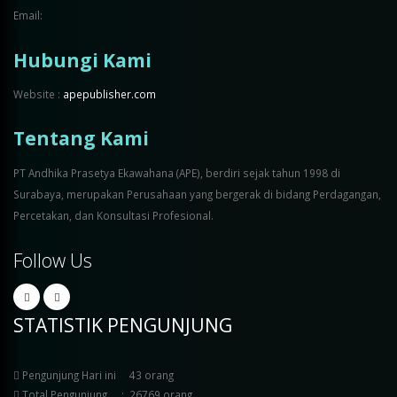
Email:
Hubungi Kami
Website :
apepublisher.com
Tentang Kami
PT Andhika Prasetya Ekawahana (APE), berdiri sejak tahun 1998 di
Surabaya, merupakan Perusahaan yang bergerak di bidang Perdagangan,
Percetakan, dan Konsultasi Profesional.
Follow Us
STATISTIK PENGUNJUNG
Pengunjung Hari ini
43 orang
Total Pengunjung
:
26769 orang