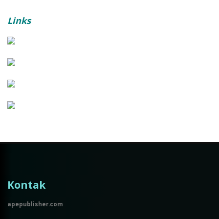
Links
Kontak
apepublisher.com